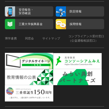
安否報告・
防災情報
安否確認
三重大学振興基金
採用情報
コンプライアンス受付窓口
博学連携
同窓会
サイトマップ
（公益通報相談窓口）