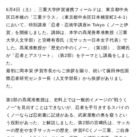
6月4日（土）、三重大学伊賀連携フィールドは、東京都中央
区日本橋の「三重テラス」（東京都中央区日本橋室町2-4-1）
において、特別講座「忍者・忍術学講座in Tokyo くノ一と伊
賀」を開催しました。講師は、本学の髙尾善希准教授（三重
大学人文学部）と宮﨑有香氏（元サッカー日本女子代表）で
した。髙尾准教授が「歴史の中のくノ一」（第1部）、宮﨑氏
が「忍者とアスリート」（第2部）をテーマとし講義をしまし
た。
最初に岡本栄 伊賀市長からご挨拶を賜り、続いて藤田伸也国
際忍者研究センター長（人文学部長）から挨拶がありまし
た。
第1部の髙尾准教授は、史料上では一般的イメージの"戦うく
ノ一"を見出すことはできないが、忍者を手引きするスパイの
くノ一ならば忍術書に記述がある、武家屋敷の奥を窺うとい
う役割があった、と解説しました。第2部の宮﨑氏は、サッカ
ーの歴史や女子サッカーの歴史、伊賀FCくノ一三重、ご自身