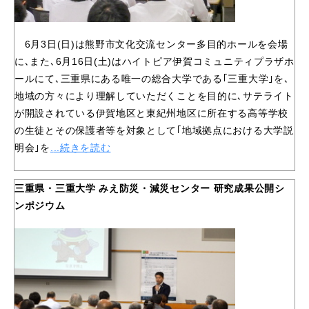
6月3日(日)は熊野市文化交流センター多目的ホールを会場
に､また､6月16日(土)はハイトピア伊賀コミュニティプラザホ
ールにて､三重県にある唯一の総合大学である｢三重大学｣を､
地域の方々により理解していただくことを目的に､サテライト
が開設されている伊賀地区と東紀州地区に所在する高等学校
の生徒とその保護者等を対象として｢地域拠点における大学説
明会｣を
.
..続きを読む
三重県・三重大学 みえ防災・減災センター 研究成果公開シ
ンポジウム