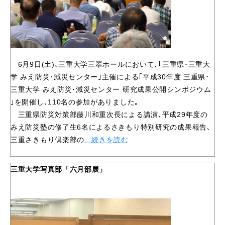
6月9日(土)､三重大学三翠ホールにおいて､｢三重県･三重大
学 みえ防災･減災センター｣主催による｢平成30年度 三重県･
三重大学 みえ防災･減災センター 研究成果公開シンポジウム
｣を開催し､110名の参加がありました｡
三重県防災対策部藤川和重次長による講演､平成29年度の
みえ防災塾の修了生6名によるさきもり特別研究の成果報告､
三重さきもり倶楽部の
...続きを読む
三重大学写真部「六月部展」