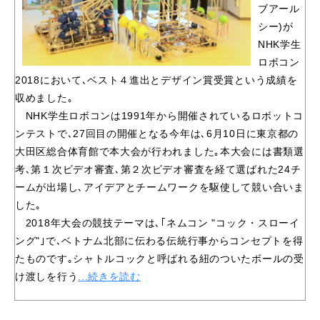
ブアール
シー)が
NHK学生
ロボコン
2018において､ベスト４進出とデザイン賞受賞という成績を
収めました｡
NHK学生ロボコンは1991年から開催されているロボットコ
ンテストで､27回目の開催となる今年は､6月10日に東京都の
大田区総合体育館で本大会が行われました｡本大会には書類選
考､第１次ビデオ審査､第２次ビデオ審査を経て選ばれた24チ
ームが出場し､アイデアとチームワークを駆使して競い合いま
した｡
2018年大会の競技テーマは､｢ネムコン "コック・スローイ
ング"｣で､ベトナム北部に伝わる伝統行事からコンセプトを得
たものです｡シャトルコックと呼ばれる紐のついたボールの受
け渡しを行う
...続きを読む