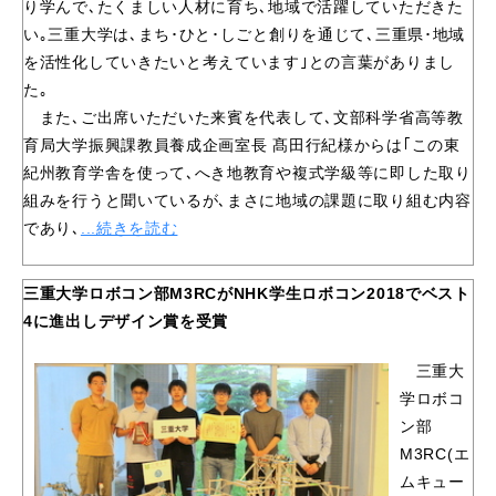
り学んで､たくましい人材に育ち､地域で活躍していただきた
い｡三重大学は､まち･ひと･しごと創りを通じて､三重県･地域
を活性化していきたいと考えています｣との言葉がありまし
た｡
また､ご出席いただいた来賓を代表して､文部科学省高等教
育局大学振興課教員養成企画室長 髙田行紀様からは｢この東
紀州教育学舎を使って､へき地教育や複式学級等に即した取り
組みを行うと聞いているが､まさに地域の課題に取り組む内容
であり､
...続きを読む
三重大学ロボコン部M3RCがNHK学生ロボコン2018でベスト
4に進出しデザイン賞を受賞
三重大
学ロボコ
ン部
M3RC(エ
ムキュー