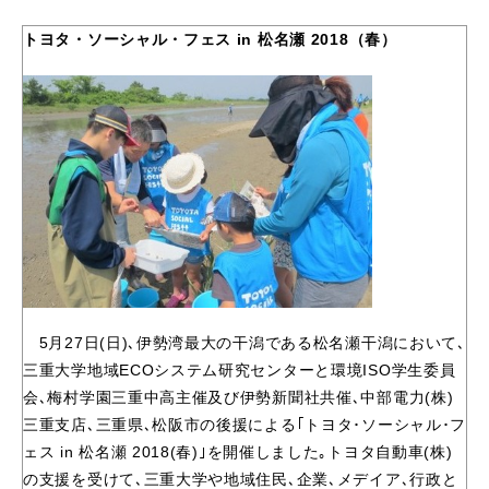
トヨタ・ソーシャル・フェス in 松名瀬 2018（春）
5月27日(日)､伊勢湾最大の干潟である松名瀬干潟において､
三重大学地域ECOシステム研究センターと環境ISO学生委員
会､梅村学園三重中高主催及び伊勢新聞社共催､中部電力(株)
三重支店､三重県､松阪市の後援による｢トヨタ･ソーシャル･フ
ェス in 松名瀬 2018(春)｣を開催しました｡トヨタ自動車(株)
の支援を受けて､三重大学や地域住民､企業､メデイア､行政と