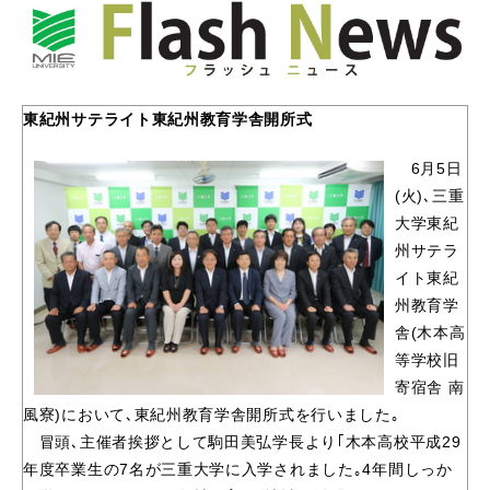
東紀州サテライト東紀州教育学舎開所式
6月5日
(火)､三重
大学東紀
州サテラ
イト東紀
州教育学
舎(木本高
等学校旧
寄宿舎 南
風寮)において､東紀州教育学舎開所式を行いました｡
冒頭､主催者挨拶として駒田美弘学長より｢木本高校平成29
年度卒業生の7名が三重大学に入学されました｡4年間しっか