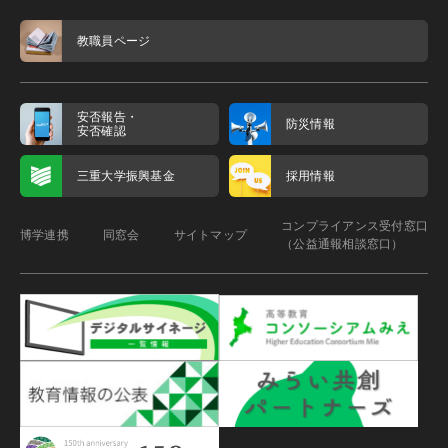
教職員ページ
安否報告・
防災情報
安否確認
三重大学振興基金
採用情報
コンプライアンス受付窓口
博学連携
同窓会
サイトマップ
（公益通報相談窓口）