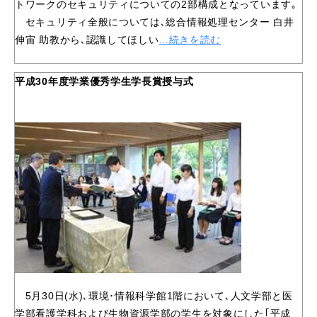
トワークのセキュリティについての2部構成となっています｡
セキュリティ全般については､総合情報処理センター 白井
伸宙 助教から､認識してほしい
.
..続きを読む
平成30年度学業優秀学生学長賞授与式
5月30日(水)､環境･情報科学館1階において､人文学部と医
学部看護学科および生物資源学部の学生を対象にした｢平成