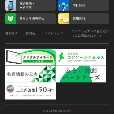
安否報告・
防災情報
安否確認
三重大学振興基金
採用情報
コンプライアンス受付窓口
博学連携
同窓会
サイトマップ
（公益通報相談窓口）
© 2023 Mie University.