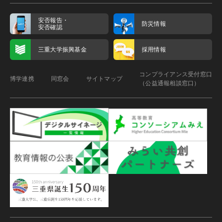
安否報告・
防災情報
安否確認
三重大学振興基金
採用情報
コンプライアンス受付窓口
博学連携
同窓会
サイトマップ
（公益通報相談窓口）