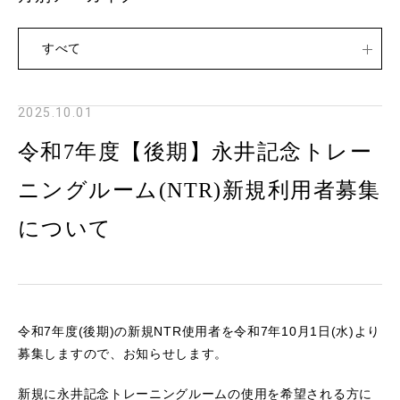
すべて
2025.10.01
令和7年度【後期】永井記念トレー
ニングルーム(NTR)新規利用者募集
について
令和
7
年度
(
後期
)
の新規
NTR
使用者を令和
7
年
10
月
1
日
(
水
)
より
募集しますので、お知らせします。
新規に永井記念トレーニングルームの使用を希望される方に