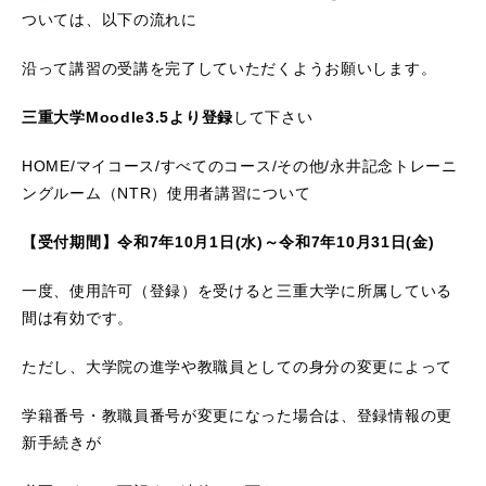
ついては、以下の流れに
沿って講習の受講を完了していただくようお願いします。
三重大学
Moodle3.5
より登録
して下さい
HOME/マイコース/すべてのコース/その他/永井記念トレーニ
ングルーム（NTR）使用者講習について
【受付期間】令和
7
年
10
月
1
日
(
水
)
～令和
7
年
10
月
31
日
(
金
)
一度、使用許可（登録）を受けると三重大学に所属している
間は有効です。
ただし、大学院の進学や教職員としての身分の変更によって
学籍番号・教職員番号が変更になった場合は、登録情報の更
新手続きが