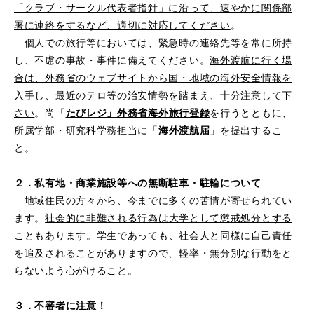
「クラブ・サークル代表者指針」に沿って、速やかに関係部
署に連絡をするなど、適切に対応してください
。
個人での旅行等においては、緊急時の連絡先等を常に所持
し、不慮の事故・事件に備えてください。
海外渡航に行く場
合は、外務省のウェブサイトから国・地域の海外安全情報を
入手し、最近のテロ等の治安情勢を踏まえ、十分注意して下
さい
。尚「
たびレジ」外務省海外旅行登録
を行うとともに、
所属学部・研究科学務担当に「
海外渡航届
」を提出するこ
と。
２．私有地・商業施設等への無断駐車・駐輪について
地域住民の方々から、今までに多くの苦情が寄せられてい
ます。
社会的に非難される行為は大学として懲戒処分とする
こともあります。
学生であっても、社会人と同様に自己責任
を追及されることがありますので、軽率・無分別な行動をと
らないよう心がけること。
３．不審者に注意！