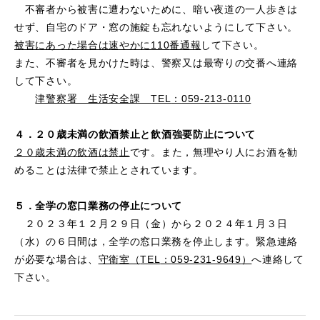
不審者から被害に遭わないために、暗い夜道の一人歩きは
せず、自宅のドア・窓の施錠も忘れないようにして下さい。
被害にあった場合は速やかに
110
番通報
して下さい。
また、不審者を見かけた時は、警察又は最寄りの交番へ連絡
して下さい。
津警察署 生活安全課
TEL
：
059-213-0110
４．２０歳未満の飲酒禁止と
飲酒強要防止について
２０歳未満の飲酒は禁止
です。また，無理やり人にお酒を勧
めることは法律で禁止とされています。
５．全学の窓口業務の停止について
２０２３年１２月２９日（金）から２０２４年１月３日
（水）の６日間は，全学の窓口業務を停止します。緊急連絡
が必要な場合は、
守衛室（
TEL
：
059-231-9649
）
へ連絡して
下さい。