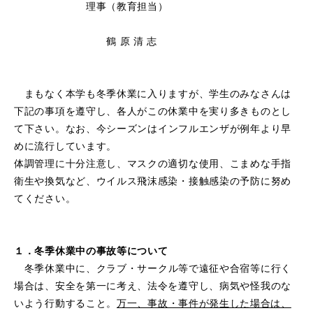
理事（教育担当）
鶴 原 清 志
まもなく本学も冬季休業に入りますが、学生のみなさんは
下記の事項を遵守し、各人がこの休業中を実り多きものとし
て下さい。
なお、今シーズンは
インフルエンザが例年より早
めに流行しています。
体調管理に十分注意し、マスクの適切な使用、こまめな手指
衛生や換気など、ウイルス飛沫感染・接触感染の予防に努め
てください。
１．冬季休業中の事故等について
冬季休業中に、クラブ・サークル等で遠征や合宿等に行く
場合は、安全を第一に考え、法令を遵守し、病気や怪我のな
いよう行動すること。
万一、事故・事件が発生した場合は、