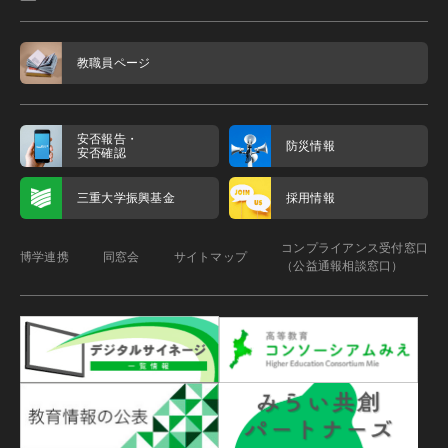
教職員ページ
安否報告・
防災情報
安否確認
三重大学振興基金
採用情報
コンプライアンス受付窓口
博学連携
同窓会
サイトマップ
（公益通報相談窓口）