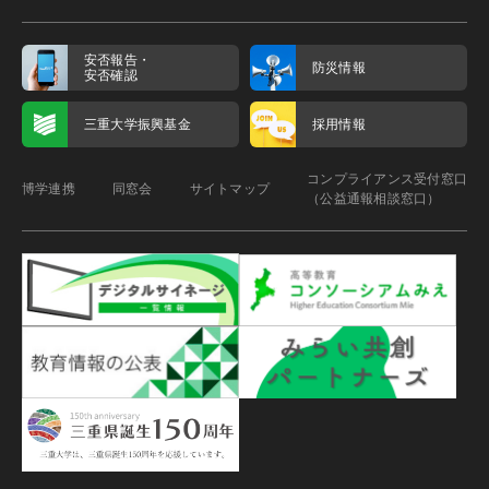
安否報告・
防災情報
安否確認
三重大学振興基金
採用情報
コンプライアンス受付窓口
博学連携
同窓会
サイトマップ
（公益通報相談窓口）