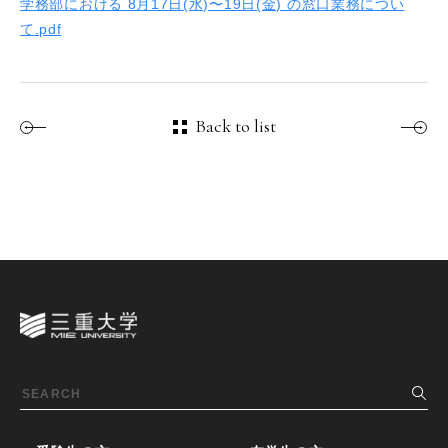
学務部における 8⽉17⽇(⽔)〜19⽇(⾦) の窓⼝業務につい
て.pdf
Back to list