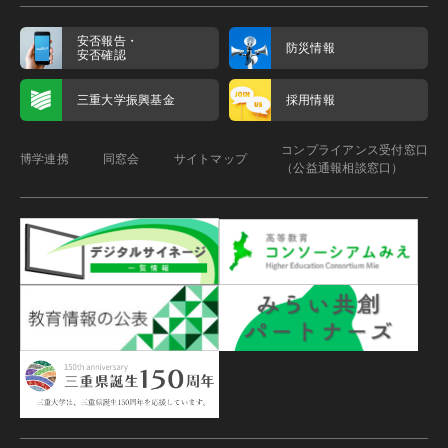
安否報告・
防災情報
安否確認
三重大学振興基金
採用情報
コンプライアンス受付窓口
博学連携
同窓会
サイトマップ
（公益通報相談窓口）