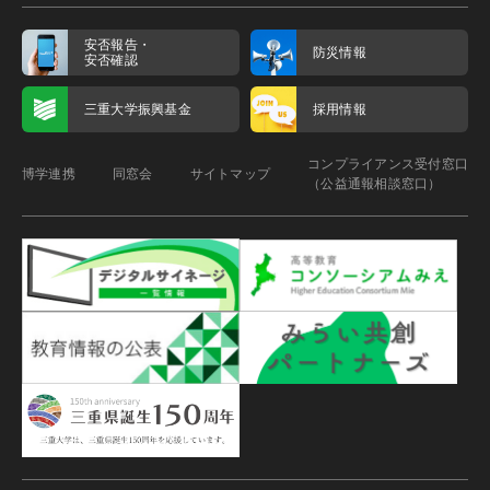
安否報告・
防災情報
安否確認
三重大学振興基金
採用情報
コンプライアンス受付窓口
博学連携
同窓会
サイトマップ
（公益通報相談窓口）