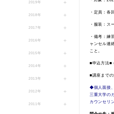
2019年
・定員：各回
2018年
・服装：ス
2017年
・備考：練習
2016年
ャンセル連絡
こと。
2015年
■申込方法■
2014年
■講座までの
2013年
◆個人面接
2012年
三重大学の
カウンセリ
2011年
問合せ先
：就