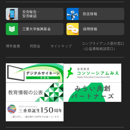
安否報告・
防災情報
安否確認
三重大学振興基金
採用情報
コンプライアンス受付窓口
博学連携
同窓会
サイトマップ
（公益通報相談窓口）