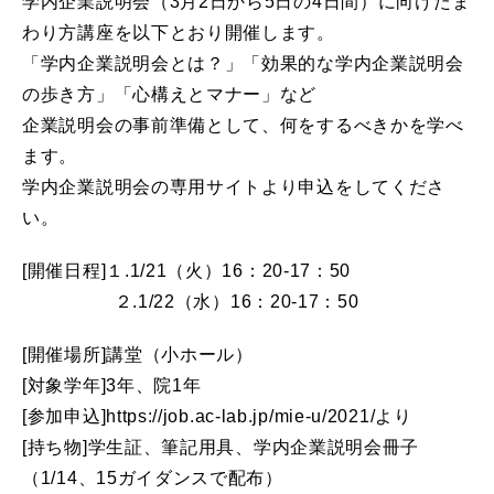
学内企業説明会（3月2日から5日の4日間）に向けたま
わり方講座を以下とおり開催します。
「学内企業説明会とは？」「効果的な学内企業説明会
の歩き方」「心構えとマナー」など
企業説明会の事前準備として、何をするべきかを学べ
ます。
学内企業説明会の専用サイトより申込をしてくださ
い。
[開催日程]１.1/21（火）16：20-17：50
２.1/22（水）16：20-17：50
[開催場所]講堂（小ホール）
[対象学年]3年、院1年
[参加申込]https://job.ac-lab.jp/mie-u/2021/より
[持ち物]学生証、筆記用具、
学内企業説明会冊子
（1/14、15ガイダンスで配布）