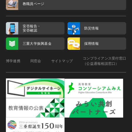
教職員ページ
安否報告・
防災情報
安否確認
三重大学振興基金
採用情報
コンプライアンス受付窓口
博学連携
同窓会
サイトマップ
（公益通報相談窓口）