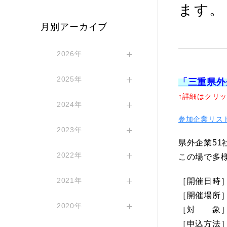
ます。
月別アーカイブ
2026年
2025年
「三重県外
↑詳細はクリッ
2024年
参加企業リス
2023年
県外企業5
2022年
この場で多
2021年
［開催日時］2
［開催場所
2020年
［対 象］
［
申込方法