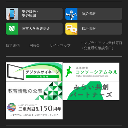
安否報告・
防災情報
安否確認
三重大学振興基金
採用情報
コンプライアンス受付窓口
博学連携
同窓会
サイトマップ
（公益通報相談窓口）