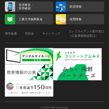
安否報告・
防災情報
安否確認
三重大学振興基金
採用情報
コンプライアンス受付窓口
博学連携
同窓会
サイトマップ
（公益通報相談窓口）
© 2023 Mie University.