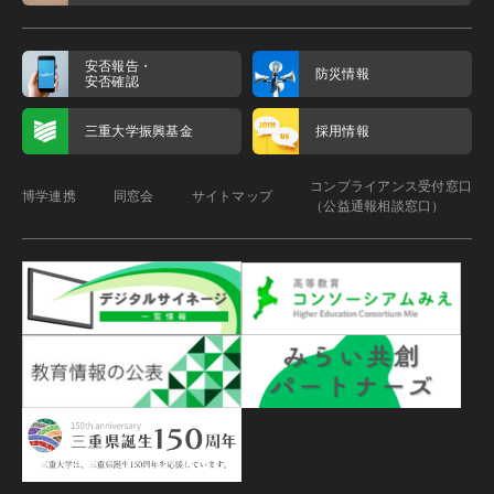
安否報告・
防災情報
安否確認
三重大学振興基金
採用情報
コンプライアンス受付窓口
博学連携
同窓会
サイトマップ
（公益通報相談窓口）