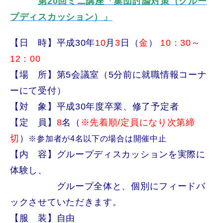
第20回ミニ講座「集団討論対策（グルー
プディスカッション）
」
【日 時】平成30年
10
月
3
日（
金
）
10：30～
12：00
【場 所】第5会議室（5分前に就職情報コーナ
ーにて受付）
【対 象】平成30年度卒業、修了予定者
【定 員】
8
名（
※先着順/
定員になり次第締
切
）
※参加者が4名以下の場合は開催中止
【内 容】グループディスカッションを実際に
体験し、
グループ全体と、個別にフィードバ
ックさせていただきます。
【服 装】自由