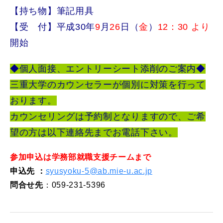
【持ち物】筆記用具
【受 付】平成30年
9
月
26
日（
金
）
12：30 より
開始
◆個人面接、エントリーシート添削のご案内◆
三重大学のカウンセラーが個別に対策を行って
おります。
カウンセリングは予約制となりますので、ご希
望の方は以下連絡先までお電話下さい。
参加申込は学務部就職支援チームまで
申込先
：
syusyoku-5@ab.mie-u.ac.jp
問合せ先
：059-231-5396