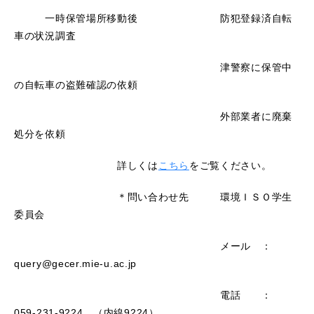
一時保管場所移動後 防犯登録済自転
車の状況調査
津警察に保管中
の自転車の盗難確認の依頼
外部業者に廃棄
処分を依頼
詳しくは
こちら
をご覧ください。
＊問い合わせ先 環境ＩＳＯ学生
委員会
メール ：
query@gecer.mie-u.ac.jp
電話 ：
059-231-9224 （内線9224）