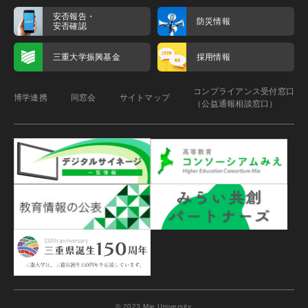
安否報告・
防災情報
安否確認
三重大学振興基金
採用情報
コンプライアンス受付窓口
博学連携
同窓会
サイトマップ
（公益通報相談窓口）
© 2023 Mie University.