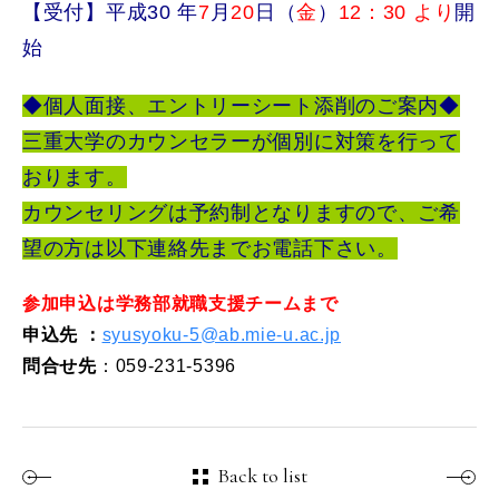
【受付】平成30 年
7
月
20
日（
金
）
12：30 より
開
始
◆個人面接、エントリーシート添削のご案内◆
三重大学のカウンセラーが個別に対策を行って
おります。
カウンセリングは予約制となりますので、ご希
望の方は以下連絡先までお電話下さい。
参加申込は学務部就職支援チームまで
申込先
：
syusyoku-5@ab.mie-u.ac.jp
問合せ先
：059-231-5396
Back to list