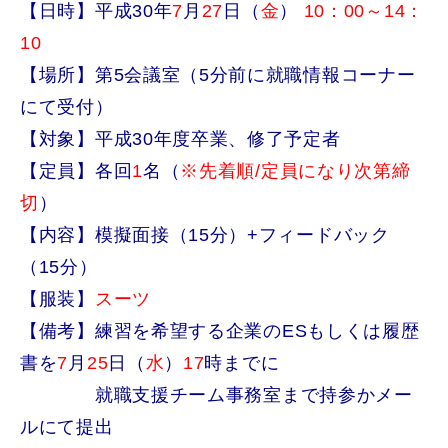
【日時】平成30年
7
月
27
日（
金
）
10：00～14：
10
【場所】第5会議室（5分前に就職情報コーナー
にて受付）
【対象】平成30年度卒業、修了予定者
【定員】各回
1
名（
※先着順/
定員になり次第締
切
）
【内容】模擬面接（15分）+フィードバック
（15分）
【服装】
スーツ
【備考】練習を希望する企業のESもしくは履歴
書を
7
月
25
日（
水
）
17
時までに
就職支援チーム事務室まで持参かメー
ルにて提出