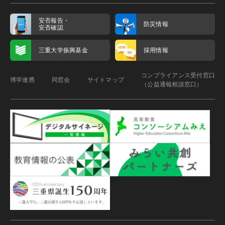
安否報告・
防災情報
安否確認
三重大学振興基金
採用情報
コンプライアンス受付窓口
博学連携
同窓会
サイトマップ
（公益通報相談窓口）