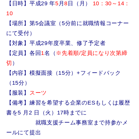
【日時】平成29 年
5
月
8
日（月）
10：30～14：
10
【場所】第5会議室（5分前に就職情報コーナー
にて受付）
【対象】平成29年度卒業、修了予定者
【定員】各回
1
名（
※先着順/
定員になり次第締
切
）
【内容】模擬面接（15分）+フィードバック
（15分）
【服装】
スーツ
【備考】練習を希望する企業のESもしくは履歴
書を5 月2 日（火）17時までに
就職支援チーム事務室まで持参かメ
ールにて提出