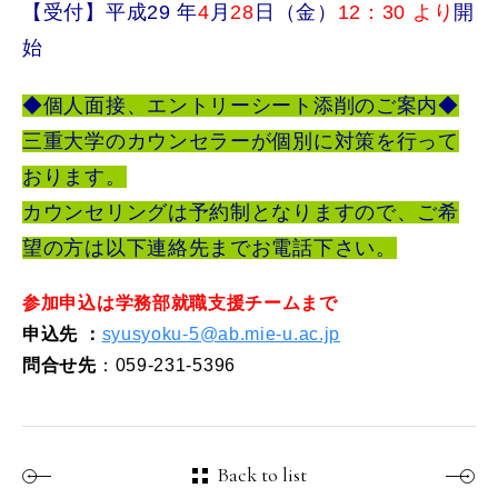
【受付】平成29 年
4
月
28
日（金）
12：30 より
開
始
◆個人面接、エントリーシート添削のご案内◆
三重大学のカウンセラーが個別に対策を行って
おります。
カウンセリングは予約制となりますので、ご希
望の方は以下連絡先までお電話下さい。
参加申込は学務部就職支援チームまで
申込先
：
syusyoku-5@ab.mie-u.ac.jp
問合せ先
：059-231-5396
Back to list