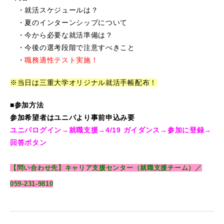
・就活スケジュールは？
・夏のインターンシップについて
・今から必要な就活準備は？
・今後の選考段階で注意すべきこと
・
職務適性テスト実施！
※当日は三重大学オリジナル就活手帳配布！
■参加方法
参加希望者はユニパより事前申込み要
ユニパログイン→就職支援→4/19 ガイダンス→参加に登録→
回答ボタン
【問い合わせ先】キャリア支援センター（就職支援チーム）／
059-231-9810