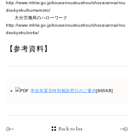
http://www.mhlw.go.jp/kouseiroudoushou/shozaiannai/rou
doukyoku/kumamoto/
大分労働局のハローワーク
http://www.mhlw.go.jp/kouseiroudoushou/shozaiannai/rou
doukyoku/ooita/
【参考資料】
学生等震災特別相談窓口のご案内
[865KB]
Back to list