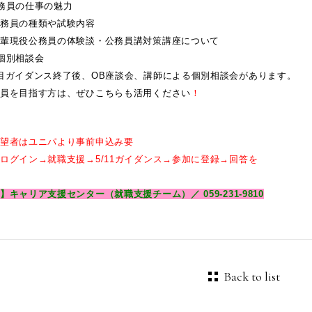
務員の仕事の魅力
の種類や試験内容
公務員の体験談・公務員講対策講座について
個別相談会
ンス終了後、OB座談会、講師による個別相談会があります。
指す方は、ぜひこちらも活用ください
！
はユニパより事前申込み要
ン→就職支援→5/11ガイダンス→参加に登録→回答を
キャリア支援センター（就職支援チーム）／ 059-231-9810
Back to list