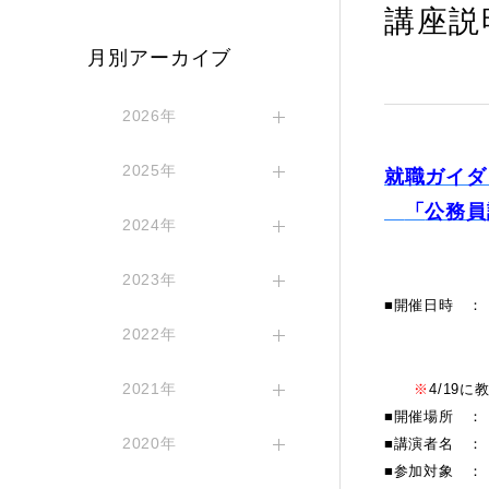
講座説
月別アーカイブ
2026年
2025年
就職ガイダン
「
公務員
2024年
2023年
■開催日時 ：
2022年
①13：00
同一内
2021年
※
4/19
■開催場所 ：
2020年
■講演者名 ：
■参加対象 ：