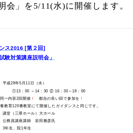
明会」を5/11(水)に開催します。
ス2016 [第２回]
試験対策講座説明会
」
 平成28年5月11日（水）
 ～14：30 ② 16：30～18：00
容2回開催
！
都合の良い回で参加を
！
に教養教育120番教室にて開催したガイダンスと同じです。
 講堂（三翠ホール）大ホール
 公務員講座講師 岩田雅彦氏
 3年生、院1年生