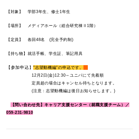
【対象】
学部3年生、修士1年生
【場所】 メディアホール（総合研究棟Ⅱ1階）
【定員】 各回48名 (完全予約制)
【持ち物】就活手帳、学生証、筆記用具
【参加申込
】
"志望動機編"の申込です。
12月2日(金)12:30～
ユニパにて先着順
定員超の場合はキャンセル待ちとなります。
(注意：志望動機編は後日お知らせします。)
【問い合わせ先】キャリア支援センター（就職支援チーム）／
059-231-9810