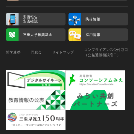
安否報告・
防災情報
安否確認
三重大学振興基金
採用情報
コンプライアンス受付窓口
博学連携
同窓会
サイトマップ
（公益通報相談窓口）