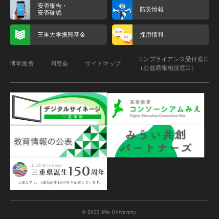
安否報告・
防災情報
安否確認
三重大学振興基金
採用情報
コンプライアンス受付窓口
博学連携
同窓会
サイトマップ
（公益通報相談窓口）
© 2023 Mie University.