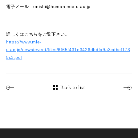
電子メール onishi@human.mie-u.ac.jp
詳しくはこちらをご覧下さい。
https://www.mie-
u.ac.jp/news/event/files/6f65f431e3426dbdfa9a3cdbcf173
5c3.pdf
Back to list