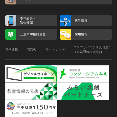
安否報告・
防災情報
安否確認
三重大学振興基金
採用情報
コンプライアンス受付窓口
博学連携
同窓会
サイトマップ
（公益通報相談窓口）