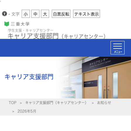
'
-
文字
小
中
大
白黒反転
テキスト表示
学生支援・キャリアセンター
キャリア支援部門
（キャリアセンター）
メニュー
キャリア支援部門
TOP
キャリア支援部門（キャリアセンター）
お知らせ
2026年5月