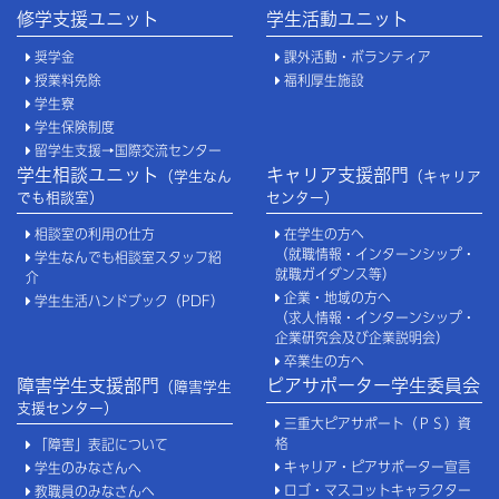
修学支援ユニット
学生活動ユニット
奨学金
課外活動・ボランティア
授業料免除
福利厚生施設
学生寮
学生保険制度
留学生支援→国際交流センター
学生相談ユニット
キャリア支援部門
（学生なん
（キャリア
でも相談室）
センター）
相談室の利用の仕方
在学生の方へ
（就職情報・インターンシップ・
学生なんでも相談室スタッフ紹
就職ガイダンス等）
介
企業・地域の方へ
学生生活ハンドブック（PDF）
（求人情報・インターンシップ・
企業研究会及び企業説明会）
卒業生の方へ
障害学生支援部門
ピアサポーター学生委員会
（障害学生
支援センター）
三重大ピアサポート（ＰＳ）資
格
「障害」表記について
キャリア・ピアサポーター宣言
学生のみなさんへ
ロゴ・マスコットキャラクター
教職員のみなさんへ