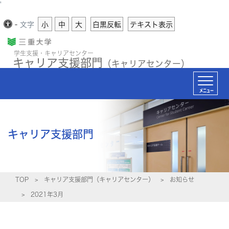
'
-
文字
小
中
大
白黒反転
テキスト表示
学生支援・キャリアセンター
キャリア支援部門
（キャリアセンター）
メニュー
キャリア支援部門
TOP
キャリア支援部門（キャリアセンター）
お知らせ
2021年3月