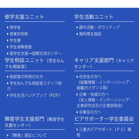
修学支援ユニット
学生活動ユニット
奨学金
課外活動・ボランティア
授業料免除
福利厚生施設
学生寮
学生保険制度
留学生支援→国際交流センター
学生相談ユニット
キャリア支援部門
（学生なん
（キャリア
でも相談室）
センター）
相談室の利用の仕方
在学生の方へ
（就職情報・インターンシップ・
学生なんでも相談室スタッフ紹
就職ガイダンス等）
介
企業・地域の方へ
学生生活ハンドブック（PDF）
（求人情報・インターンシップ・
企業研究会及び企業説明会）
卒業生の方へ
障害学生支援部門
ピアサポーター学生委員会
（障害学生
支援センター）
三重大ピアサポート（ＰＳ）資
格
「障害」表記について