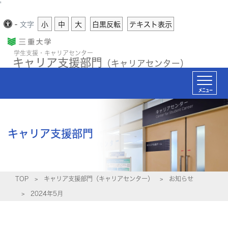
'
-
文字
小
中
大
白黒反転
テキスト表示
学生支援・キャリアセンター
キャリア支援部門
（キャリアセンター）
メニュー
キャリア支援部門
TOP
キャリア支援部門（キャリアセンター）
お知らせ
2024年5月