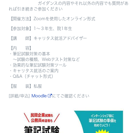
ガイダンスの内容やそれ以外の内容でも質問があ
れば引き続きご参加ください
【開催方法】Zoomを使用したオンライン形式
【参加対象】1～３年生、院1年生
【講 師】キャリタス就活アドバイザー
【内 容】
・筆記試験対策の基本
～試験の種類、Webテスト対策など
・効果的な筆記試験対策ツール
・キャリタス就活のご案内
・Q&A（チャット形式）
【服 装】私服
[詳細/申込]
Moodle
にてご確認ください