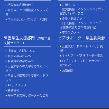
相談室の利用の仕方
在学生の方へ
（就職情報・インターンシップ・
学生なんでも相談室スタッフ紹
就職ガイダンス等）
介
企業・地域の方へ
学生生活ハンドブック（PDF）
（求人情報・インターンシップ・
企業研究会及び企業説明会）
卒業生の方へ
障害学生支援部門
ピアサポーター学生委員会
（障害学生
支援センター）
三重大ピアサポート（ＰＳ）資
格
「障害」表記について
キャリア・ピアサポーター宣言
学生のみなさんへ
ロゴ・マスコットキャラクター
教職員のみなさんへ
について
三重大学への入学を考えている
活動紹介
方へ
三重大学障害学生支援ハンドブ
ック
ATライブラリー
就職情報
障害学生支援サポーターのご案
内