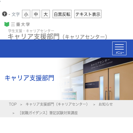
'
-
文字
小
中
大
白黒反転
テキスト表示
学生支援・キャリアセンター
キャリア支援部門
（キャリアセンター）
メニュー
キャリア支援部門
TOP
キャリア支援部門（キャリアセンター）
お知らせ
［就職ガイダンス］筆記試験対策講座