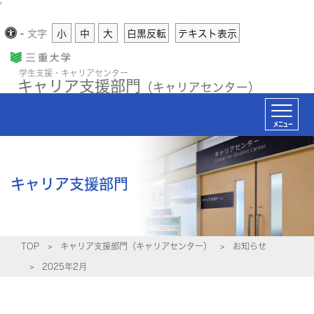
'
-
文字
小
中
大
白黒反転
テキスト表示
学生支援・キャリアセンター
キャリア支援部門
（キャリアセンター）
メニュー
キャリア支援部門
TOP
キャリア支援部門（キャリアセンター）
お知らせ
2025年2月