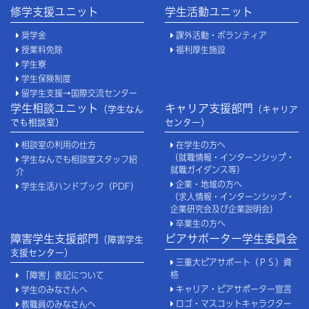
修学支援ユニット
学生活動ユニット
奨学金
課外活動・ボランティア
授業料免除
福利厚生施設
学生寮
学生保険制度
留学生支援→国際交流センター
学生相談ユニット
キャリア支援部門
（学生なん
（キャリア
でも相談室）
センター）
相談室の利用の仕方
在学生の方へ
（就職情報・インターンシップ・
学生なんでも相談室スタッフ紹
就職ガイダンス等）
介
企業・地域の方へ
学生生活ハンドブック（PDF）
（求人情報・インターンシップ・
企業研究会及び企業説明会）
卒業生の方へ
障害学生支援部門
ピアサポーター学生委員会
（障害学生
支援センター）
三重大ピアサポート（ＰＳ）資
格
「障害」表記について
キャリア・ピアサポーター宣言
学生のみなさんへ
ロゴ・マスコットキャラクター
教職員のみなさんへ