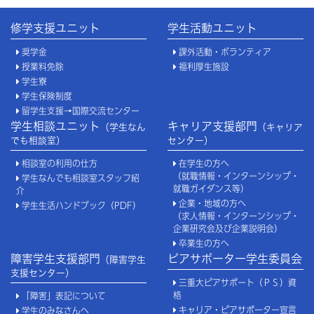
修学支援ユニット
学生活動ユニット
奨学金
課外活動・ボランティア
授業料免除
福利厚生施設
学生寮
学生保険制度
留学生支援→国際交流センター
学生相談ユニット
キャリア支援部門
（学生なん
（キャリア
でも相談室）
センター）
相談室の利用の仕方
在学生の方へ
（就職情報・インターンシップ・
学生なんでも相談室スタッフ紹
就職ガイダンス等）
介
企業・地域の方へ
学生生活ハンドブック（PDF）
（求人情報・インターンシップ・
企業研究会及び企業説明会）
卒業生の方へ
障害学生支援部門
ピアサポーター学生委員会
（障害学生
支援センター）
三重大ピアサポート（ＰＳ）資
格
「障害」表記について
キャリア・ピアサポーター宣言
学生のみなさんへ