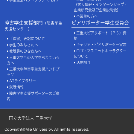
学生生活ハンドブック（PDF）
（求人情報・インターンシップ・
企業研究会及び企業説明会）
卒業生の方へ
障害学生支援部門
ピアサポーター学生委員会
（障害学生
支援センター）
三重大ピアサポート（ＰＳ）資
格
「障害」表記について
キャリア・ピアサポーター宣言
学生のみなさんへ
ロゴ・マスコットキャラクター
教職員のみなさんへ
について
三重大学への入学を考えている
活動紹介
方へ
三重大学障害学生支援ハンドブ
ック
ATライブラリー
就職情報
障害学生支援サポーターのご案
内
国立大学法人 三重大学
Copyright©Mie University. All rights reserved.