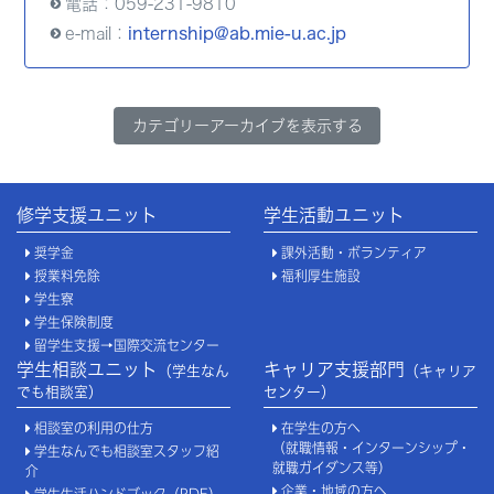
電話：059-231-9810
e-mail：
internship@ab.mie-u.ac.jp
カテゴリーアーカイブを表示する
修学支援ユニット
学生活動ユニット
奨学金
課外活動・ボランティア
授業料免除
福利厚生施設
学生寮
学生保険制度
留学生支援→国際交流センター
学生相談ユニット
キャリア支援部門
（学生なん
（キャリア
でも相談室）
センター）
相談室の利用の仕方
在学生の方へ
（就職情報・インターンシップ・
学生なんでも相談室スタッフ紹
就職ガイダンス等）
介
企業・地域の方へ