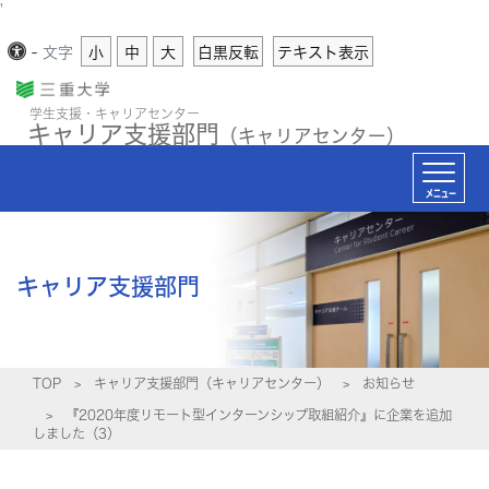
'
-
文字
小
中
大
白黒反転
テキスト表示
学生支援・キャリアセンター
キャリア支援部門
（キャリアセンター）
メニュー
キャリア支援部門
TOP
キャリア支援部門（キャリアセンター）
お知らせ
『2020年度リモート型インターンシップ取組紹介』に企業を追加
しました（3）