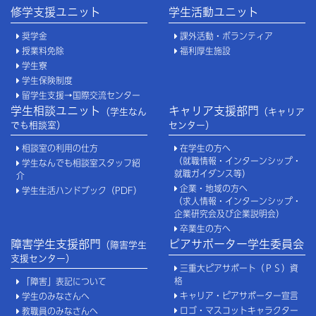
修学支援ユニット
学生活動ユニット
奨学金
課外活動・ボランティア
授業料免除
福利厚生施設
学生寮
学生保険制度
留学生支援→国際交流センター
学生相談ユニット
キャリア支援部門
（学生なん
（キャリア
でも相談室）
センター）
相談室の利用の仕方
在学生の方へ
（就職情報・インターンシップ・
学生なんでも相談室スタッフ紹
就職ガイダンス等）
介
企業・地域の方へ
学生生活ハンドブック（PDF）
（求人情報・インターンシップ・
企業研究会及び企業説明会）
卒業生の方へ
障害学生支援部門
ピアサポーター学生委員会
（障害学生
支援センター）
三重大ピアサポート（ＰＳ）資
格
「障害」表記について
キャリア・ピアサポーター宣言
学生のみなさんへ
ロゴ・マスコットキャラクター
教職員のみなさんへ