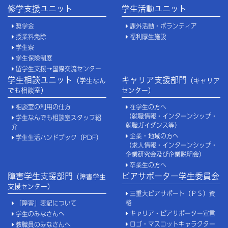
修学支援ユニット
学生活動ユニット
奨学金
課外活動・ボランティア
授業料免除
福利厚生施設
学生寮
学生保険制度
留学生支援→国際交流センター
学生相談ユニット
キャリア支援部門
（学生なん
（キャリア
でも相談室）
センター）
相談室の利用の仕方
在学生の方へ
（就職情報・インターンシップ・
学生なんでも相談室スタッフ紹
就職ガイダンス等）
介
企業・地域の方へ
学生生活ハンドブック（PDF）
（求人情報・インターンシップ・
企業研究会及び企業説明会）
卒業生の方へ
障害学生支援部門
ピアサポーター学生委員会
（障害学生
支援センター）
三重大ピアサポート（ＰＳ）資
格
「障害」表記について
キャリア・ピアサポーター宣言
学生のみなさんへ
ロゴ・マスコットキャラクター
教職員のみなさんへ