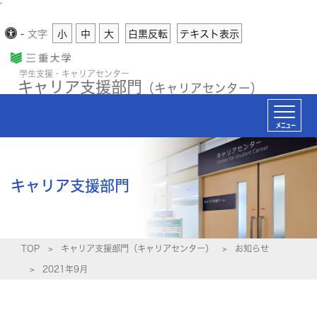
'
-
文字
小
中
大
白黒反転
テキスト表示
学生支援・キャリアセンター
キャリア支援部門
（キャリアセンター）
メニュー
キャリア支援部門
TOP
キャリア支援部門（キャリアセンター）
お知らせ
2021年9月