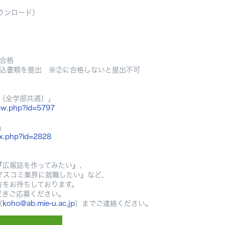
ダウンロード）
合格
込書類を提出 ※②に合格しないと提出不可
（全学部共通）」
iew.php?id=5797
」
ex.php?id=2828
『広報誌を作ってみたい』、
マスコミ業界に就職したい』など、
方をお待ちしております。
だきご応募ください。
（
koho@ab.mie-u.ac.jp
）までご連絡ください。