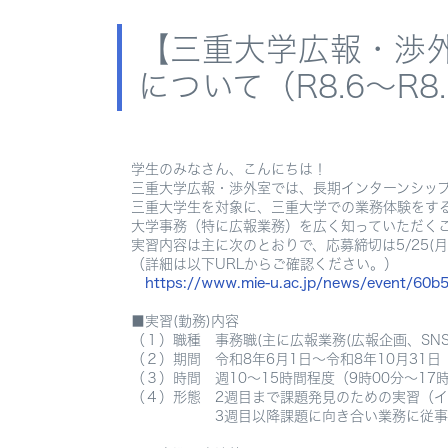
【三重大学広報・渉
について（R8.6〜R8.
学生のみなさん、こんにちは！
三重大学広報・渉外室では、長期インターンシッ
三重大学生を対象に、三重大学での業務体験をす
大学事務（特に広報業務）を広く知っていただく
実習内容は主に次のとおりで、応募締切は5/25(月
（詳細は以下URLからご確認ください。）
https://www.mie-u.ac.jp/news/event/60
■実習(勤務)内容
（１）職種 事務職(主に広報業務(広報企画、SN
（２）期間 令和8年6月1日〜令和8年10月31日
（３）時間 週10〜15時間程度（9時00分〜17
（４）形態 2週目まで課題発見のための実習（
3週目以降課題に向き合い業務に従事する勤