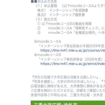
■■申込み方法等
（１）申込書類 （以下moodleコースAより
様式1 インターンシップ希望調書
様式2 インターンシップ履歴書
（２）提出方法
① 以下moodleコースBの動画を視聴
② moodleコースA「理解度チェック」に
③ moodleコースA「各種提出場所」へ申
※moodleコースA
「インターンシップ参加前後の手続2026年度
https://lms-m41.mie-u.ac.jp/course/v
※moodleコースB
「インターンシップ事前研修会（2026年度）
https://lms-m41.mie-u.ac.jp/enrol/ind
『学生の目線で大学広報の活動を企画したい』、
『写真を撮影し、大学のSNSの作成したい』、『
広報活動に興味がある方、大学業務に興味がある
ご応募を検討いただける方は、詳細をご確認いた
実習内容等ご不明な点は、三重大学広報・渉外室