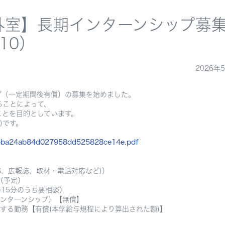
外室】長期インターンシップ募
10）
2026年
プ（一定期間後有償）の募集を始めました。
ることによって、
ことを目的としています。
)です。
b5ba24ab84d027958dd525828ce14e.pdf
S、広報誌、取材・電話対応など)）
（予定）
時15分のうち要相談）
インターンシップ）【無償】
務【有償(本学給与規程により算出された額)】