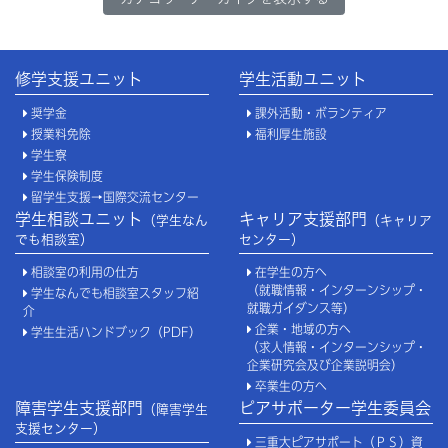
修学支援ユニット
学生活動ユニット
奨学金
課外活動・ボランティア
授業料免除
福利厚生施設
学生寮
学生保険制度
留学生支援→国際交流センター
学生相談ユニット
キャリア支援部門
（学生なん
（キャリア
でも相談室）
センター）
相談室の利用の仕方
在学生の方へ
（就職情報・インターンシップ・
学生なんでも相談室スタッフ紹
就職ガイダンス等）
介
企業・地域の方へ
学生生活ハンドブック（PDF）
（求人情報・インターンシップ・
企業研究会及び企業説明会）
卒業生の方へ
障害学生支援部門
ピアサポーター学生委員会
（障害学生
支援センター）
三重大ピアサポート（ＰＳ）資