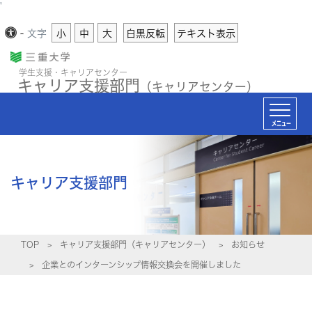
'
-
文字
小
中
大
白黒反転
テキスト表示
学生支援・キャリアセンター
キャリア支援部門
（キャリアセンター）
メニュー
キャリア支援部門
TOP
キャリア支援部門（キャリアセンター）
お知らせ
企業とのインターンシップ情報交換会を開催しました