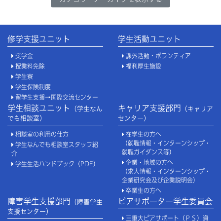
修学支援ユニット
学生活動ユニット
奨学金
課外活動・ボランティア
授業料免除
福利厚生施設
学生寮
学生保険制度
留学生支援→国際交流センター
学生相談ユニット
キャリア支援部門
（学生なん
（キャリア
でも相談室）
センター）
相談室の利用の仕方
在学生の方へ
（就職情報・インターンシップ・
学生なんでも相談室スタッフ紹
就職ガイダンス等）
介
企業・地域の方へ
学生生活ハンドブック（PDF）
（求人情報・インターンシップ・
企業研究会及び企業説明会）
卒業生の方へ
障害学生支援部門
ピアサポーター学生委員会
（障害学生
支援センター）
三重大ピアサポート（ＰＳ）資