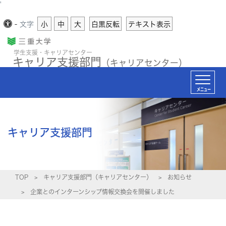
'
-
文字
小
中
大
白黒反転
テキスト表示
学生支援・キャリアセンター
キャリア支援部門
（キャリアセンター）
メニュー
キャリア支援部門
TOP
キャリア支援部門（キャリアセンター）
お知らせ
企業とのインターンシップ情報交換会を開催しました