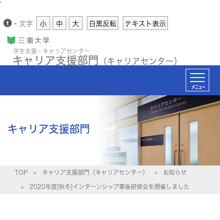
'
-
文字
小
中
大
白黒反転
テキスト表示
学生支援・キャリアセンター
キャリア支援部門
（キャリアセンター）
メニュー
キャリア支援部門
TOP
キャリア支援部門（キャリアセンター）
お知らせ
2020年度[秋冬]インターンシップ事後研修会を開催しました