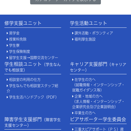
修学支援ユニット
学生活動ユニット
奨学金
課外活動・ボランティア
授業料免除
福利厚生施設
学生寮
学生保険制度
留学生支援→国際交流センター
学生相談ユニット
キャリア支援部門
（学生なん
（キャリア
でも相談室）
センター）
相談室の利用の仕方
在学生の方へ
（就職情報・インターンシップ・
学生なんでも相談室スタッフ紹
就職ガイダンス等）
介
企業・地域の方へ
学生生活ハンドブック（PDF）
（求人情報・インターンシップ・
企業研究会及び企業説明会）
卒業生の方へ
障害学生支援部門
ピアサポーター学生委員会
（障害学生
支援センター）
三重大ピアサポート（ＰＳ）資