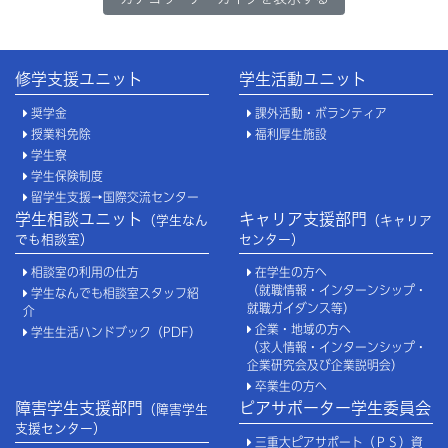
修学支援ユニット
学生活動ユニット
奨学金
課外活動・ボランティア
授業料免除
福利厚生施設
学生寮
学生保険制度
留学生支援→国際交流センター
学生相談ユニット
キャリア支援部門
（学生なん
（キャリア
でも相談室）
センター）
相談室の利用の仕方
在学生の方へ
（就職情報・インターンシップ・
学生なんでも相談室スタッフ紹
就職ガイダンス等）
介
企業・地域の方へ
学生生活ハンドブック（PDF）
（求人情報・インターンシップ・
企業研究会及び企業説明会）
卒業生の方へ
障害学生支援部門
ピアサポーター学生委員会
（障害学生
支援センター）
三重大ピアサポート（ＰＳ）資