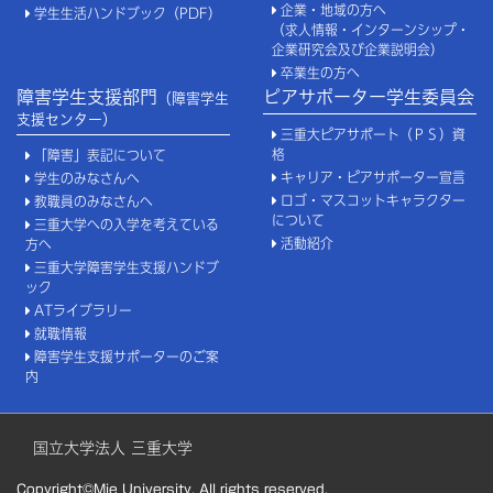
企業・地域の方へ
学生生活ハンドブック（PDF）
（求人情報・インターンシップ・
企業研究会及び企業説明会）
卒業生の方へ
障害学生支援部門
ピアサポーター学生委員会
（障害学生
支援センター）
三重大ピアサポート（ＰＳ）資
格
「障害」表記について
キャリア・ピアサポーター宣言
学生のみなさんへ
ロゴ・マスコットキャラクター
教職員のみなさんへ
について
三重大学への入学を考えている
活動紹介
方へ
三重大学障害学生支援ハンドブ
ック
ATライブラリー
就職情報
障害学生支援サポーターのご案
内
国立大学法人 三重大学
Copyright©Mie University. All rights reserved.