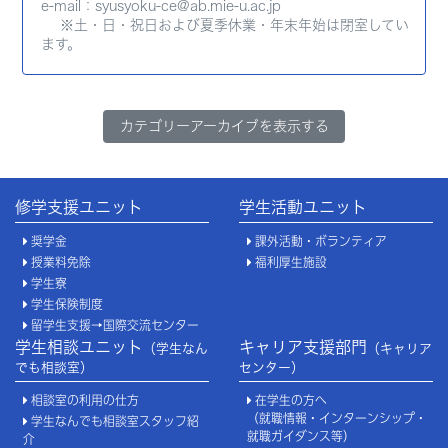
e-mail：syusyoku-ce@ab.mie-u.ac.jp
※土・日・祝日および夏季休業・年末年始は閉室してい
ます。
カテゴリーアーカイブを表示する
修学支援ユニット
学生活動ユニット
奨学金
課外活動・ボランティア
授業料免除
福利厚生施設
学生寮
学生保険制度
留学生支援→国際交流センター
学生相談ユニット
キャリア支援部門
（学生なん
（キャリア
でも相談室）
センター）
相談室の利用の仕方
在学生の方へ
（就職情報・インターンシップ・
学生なんでも相談室スタッフ紹
就職ガイダンス等）
介