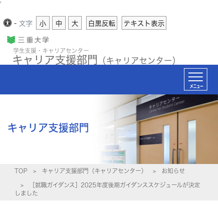
'
-
文字
小
中
大
白黒反転
テキスト表示
学生支援・キャリアセンター
キャリア支援部門
（キャリアセンター）
メニュー
キャリア支援部門
TOP
キャリア支援部門（キャリアセンター）
お知らせ
［就職ガイダンス］2025年度後期ガイダンススケジュールが決定
しました