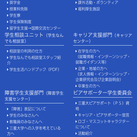
奨学金
課外活動・ボランティア
授業料免除
福利厚生施設
学生寮
学生保険制度
留学生支援→国際交流センター
学生相談ユニット
キャリア支援部門
（学生なん
（キャリア
でも相談室）
センター）
相談室の利用の仕方
在学生の方へ
（就職情報・インターンシップ・
学生なんでも相談室スタッフ紹
就職ガイダンス等）
介
企業・地域の方へ
学生生活ハンドブック（PDF）
（求人情報・インターンシップ・
企業研究会及び企業説明会）
卒業生の方へ
障害学生支援部門
ピアサポーター学生委員会
（障害学生
支援センター）
三重大ピアサポート（ＰＳ）資
格
「障害」表記について
キャリア・ピアサポーター宣言
学生のみなさんへ
ロゴ・マスコットキャラクター
教職員のみなさんへ
について
三重大学への入学を考えている
活動紹介
方へ