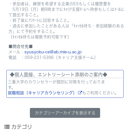
・参加者は、練習を希望する企業のESもしくは履歴書を
5月19日（月）朝9時までにｷｬﾘｱ支援ﾁｰﾑへ持参もしくはﾒｰﾙに
て提出すること。
・終了後にｱﾝｹｰﾄに回答すること。
・過去に参加したことがある人は「ｷｬﾝｾﾙ待ち・参加経験のある
方」にて予約をすること。
（ｷｬﾝｾﾙ待ちは複数予約可能です）
■問合せ先■
メール：
syusyoku-ce@ab.mie-u.ac.jp
電話 ：059-231-5396（キャリア支援チーム）
◆個人面接、エントリーシート添削のご案内◆
三重大学のカウンセラーが個別に対策を行っておりま
就職相談（キャリアカウンセリング）
もご利用ください。
カテゴリーアーカイブを表示する
カテゴリ