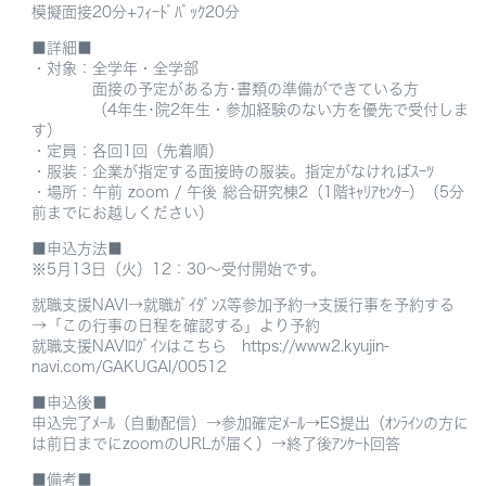
模擬面接20分+ﾌｨｰﾄﾞﾊﾞｯｸ20分
■詳細■
・対象：全学年・全学部
面接の予定がある方･書類の準備ができている方
（4年生･院2年生・参加経験のない方を優先で受付しま
す）
・定員：各回1回（先着順）
・服装：企業が指定する面接時の服装。指定がなければｽｰﾂ
・場所：午前 zoom / 午後 総合研究棟2（1階ｷｬﾘｱｾﾝﾀｰ）（5分
前までにお越しください）
■申込方法■
※5月13日（火）12：30～受付開始です。
就職支援NAVI→就職ｶﾞｲﾀﾞﾝｽ等参加予約→支援行事を予約する
→「この行事の日程を確認する」より予約
就職支援NAVIﾛｸﾞｲﾝはこちら https://www2.kyujin-
navi.com/GAKUGAI/00512
■申込後■
申込完了ﾒｰﾙ（自動配信）→参加確定ﾒｰﾙ→ES提出（ｵﾝﾗｲﾝの方に
は前日までにzoomのURLが届く）→終了後ｱﾝｹｰﾄ回答
■備考■