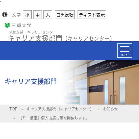
'
-
文字
小
中
大
白黒反転
テキスト表示
学生支援・キャリアセンター
キャリア支援部門
（キャリアセンター）
メニュー
キャリア支援部門
TOP
キャリア支援部門（キャリアセンター）
お知らせ
［ミニ講座］個人面接対策を開催します。