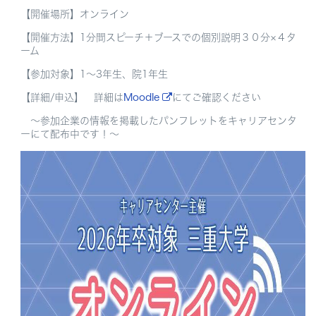
【開催場所】オンライン
【開催方法】1分間スピーチ＋ブースでの個別説明３０分×４タ
ーム
【参加対象】1～3年生、院1年生
【詳細/申込】 詳細は
Moodle
にてご確認ください
～参加企業の情報を掲載したパンフレットをキャリアセンタ
ーにて配布中です！～