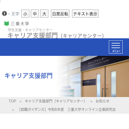
'
-
文字
小
中
大
白黒反転
テキスト表示
学生支援・キャリアセンター
キャリア支援部門
（キャリアセンター）
メニュー
キャリア支援部門
TOP
キャリア支援部門（キャリアセンター）
お知らせ
［就職ガイダンス］令和6年度 三重大学オンライン企業研究会