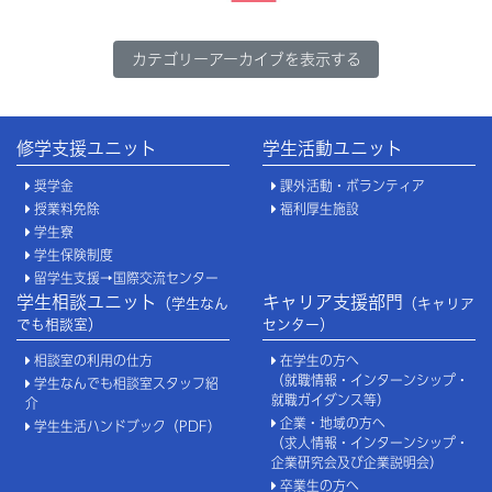
カテゴリーアーカイブを表示する
修学支援ユニット
学生活動ユニット
奨学金
課外活動・ボランティア
授業料免除
福利厚生施設
学生寮
学生保険制度
留学生支援→国際交流センター
学生相談ユニット
キャリア支援部門
（学生なん
（キャリア
でも相談室）
センター）
相談室の利用の仕方
在学生の方へ
（就職情報・インターンシップ・
学生なんでも相談室スタッフ紹
就職ガイダンス等）
介
企業・地域の方へ
学生生活ハンドブック（PDF）
（求人情報・インターンシップ・
企業研究会及び企業説明会）
卒業生の方へ