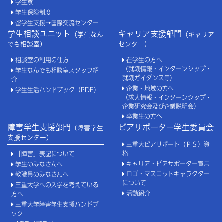
学生寮
学生保険制度
留学生支援→国際交流センター
学生相談ユニット
キャリア支援部門
（学生なん
（キャリア
でも相談室）
センター）
相談室の利用の仕方
在学生の方へ
（就職情報・インターンシップ・
学生なんでも相談室スタッフ紹
就職ガイダンス等）
介
企業・地域の方へ
学生生活ハンドブック（PDF）
（求人情報・インターンシップ・
企業研究会及び企業説明会）
卒業生の方へ
障害学生支援部門
ピアサポーター学生委員会
（障害学生
支援センター）
三重大ピアサポート（ＰＳ）資
格
「障害」表記について
キャリア・ピアサポーター宣言
学生のみなさんへ
ロゴ・マスコットキャラクター
教職員のみなさんへ
について
三重大学への入学を考えている
活動紹介
方へ
三重大学障害学生支援ハンドブ
ック