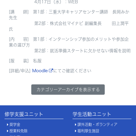
4月17日（水）：WEB
[講 師] 第1部：三重大学キャリアセンター講師 長岡みか
先生
第2部：株式会社マイナビ 副編集長 田上潤平
氏
[内 容] 第1部：インターンシップ参加のメリットや参加企
業の選び方
第2部：就活準備スタートに欠かせない情報を説明
[服 装] 私服
[詳細/申込]
Moodle
にてご確認ください
カテゴリーアーカイブを表示する
修学支援ユニット
学生活動ユニット
奨学金
課外活動・ボランティア
授業料免除
福利厚生施設