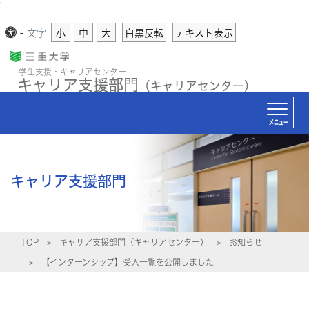
'
-
文字
小
中
大
白黒反転
テキスト表示
学生支援・キャリアセンター
キャリア支援部門
（キャリアセンター）
メニュー
キャリア支援部門
TOP
キャリア支援部門（キャリアセンター）
お知らせ
【インターンシップ】受入一覧を公開しました