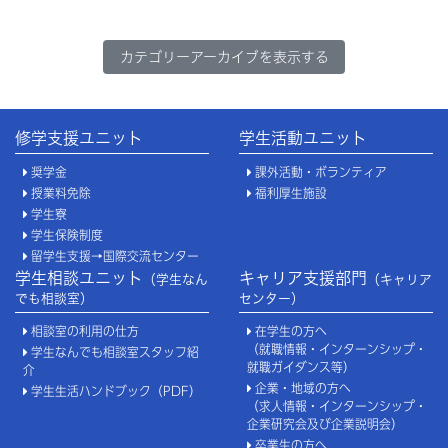
カテゴリーアーカイブを表示する
修学支援ユニット
学生活動ユニット
奨学金
課外活動・ボランティア
授業料免除
福利厚生施設
学生寮
学生保険制度
留学生支援→国際交流センター
学生相談ユニット
キャリア支援部門
（学生なん
（キャリア
でも相談室）
センター）
相談室の利用の仕方
在学生の方へ
（就職情報・インターンシップ・
学生なんでも相談室スタッフ紹
就職ガイダンス等）
介
企業・地域の方へ
学生生活ハンドブック（PDF）
（求人情報・インターンシップ・
企業研究会及び企業説明会）
卒業生の方へ